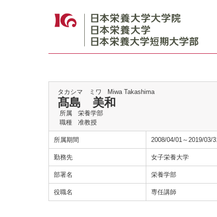
タカシマ ミワ
Miwa Takashima
髙島 美和
所属
栄養学部
職種
准教授
所属期間
2008/04/01～2019/03/3
勤務先
女子栄養大学
部署名
栄養学部
役職名
専任講師