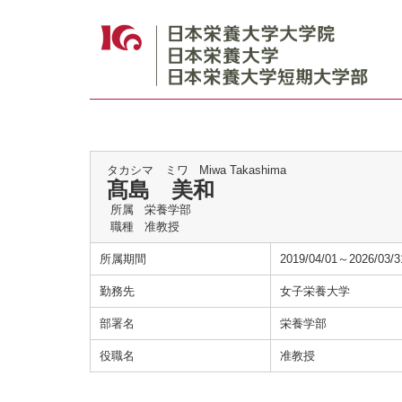
タカシマ ミワ
Miwa Takashima
髙島 美和
所属
栄養学部
職種
准教授
所属期間
2019/04/01～2026/03/3
勤務先
女子栄養大学
部署名
栄養学部
役職名
准教授