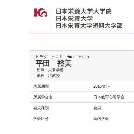
ヒラタ ヒロミ
Hiromi Hirata
平田 裕美
所属
栄養学部
職種
准教授
所属期間
2016/07～
所属学会名
日本教育心理学会
会員種別
会員
学会区分
国内学会