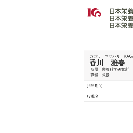
カガワ マサハル
KAGA
香川 雅春
所属
栄養科学研究所
職種
教授
担当期間
役職名