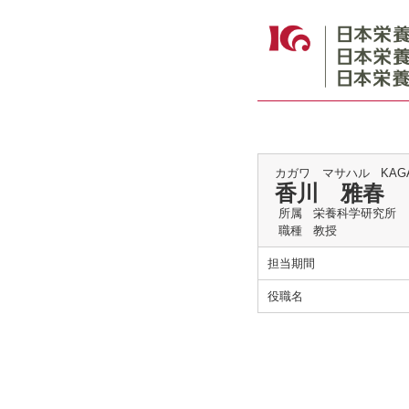
カガワ マサハル
KAGA
香川 雅春
所属
栄養科学研究所
職種
教授
担当期間
役職名