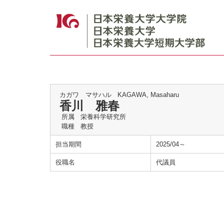
カガワ マサハル
KAGAWA, Masaharu
香川 雅春
所属
栄養科学研究所
職種
教授
担当期間
2025/04～
役職名
代議員