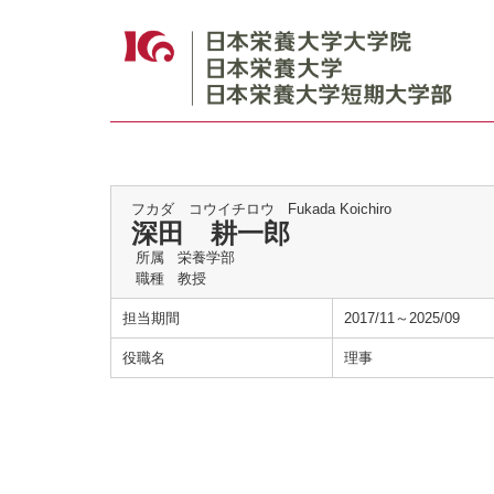
フカダ コウイチロウ
Fukada Koichiro
深田 耕一郎
所属
栄養学部
職種
教授
担当期間
2017/11～2025/09
役職名
理事