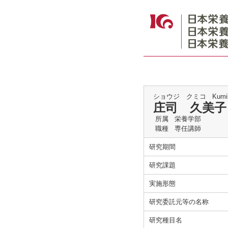
ショウジ クミコ
Kumi
庄司 久美子
所属
栄養学部
職種
専任講師
研究期間
研究課題
実施形態
研究委託元等の名称
研究種目名