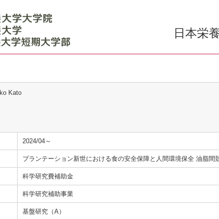
日本栄養
ko Kato
2024/04～
プランテーション新世における⾷の安全保障と⼈間環境保全 油脂間
科学研究費補助金
科学研究補助事業
基盤研究（A）