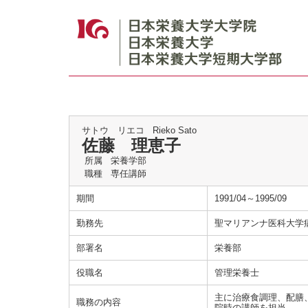
サトウ リエコ
Rieko Sato
佐藤 理恵子
所属
栄養学部
職種
専任講師
期間
1991/04～1995/09
勤務先
聖マリアンナ医科大学
部署名
栄養部
役職名
管理栄養士
主に治療食調理、配膳
職務の内容
院時の講師を担当。