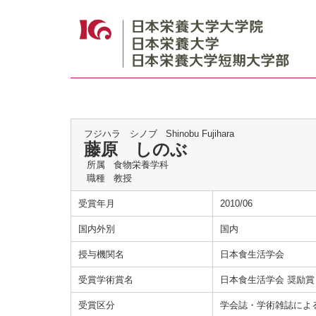
フジハラ シノブ
Shinobu Fujihara
藤原 しのぶ
所属
食物栄養学科
職種
教授
受賞年月
2010/06
国内外別
国内
授与機関名
日本食生活学会
受賞学術賞名
日本食生活学会 奨励賞
受賞区分
学会誌・学術雑誌によ