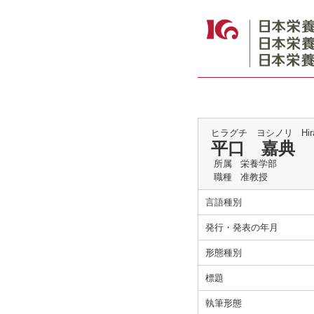
ヒラグチ ヨシノリ
Hir
平口 嘉典
所属
栄養学部
職種
准教授
言語種別
発行・発表の年月
形態種別
標題
執筆形態