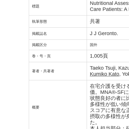
Nutritional Asse
標題
Care Patients: A 
共著
執筆形態
J J Geronto.
掲載誌名
掲載区分
国外
1,005頁
巻・号・頁
Taeko Tsuji, Ka
著者・共著者
Kumiko Kato
, Yo
在宅介護を受け
価。MNA®-S
状態良好の者に
多様性が低い傾向
概要
スコアに有意な
摂取の多様性が
本人担当部分：