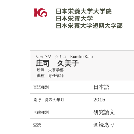
ショウジ クミコ
Kumiko Kato
庄司 久美子
所属
栄養学部
職種
専任講師
日本語
言語種別
2015
発行・発表の年月
研究論文
形態種別
査読あり
査読