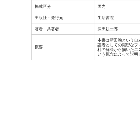
掲載区分
国内
出版社・発行元
生活書院
著者・共著者
深田耕一郎
本書は新田勲という自
護者としての濃密なフ
概要
料の解読から描いたエ
いう概念によって説明