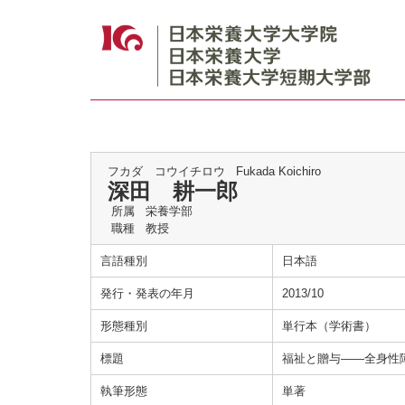
フカダ コウイチロウ
Fukada Koichiro
深田 耕一郎
所属
栄養学部
職種
教授
言語種別
日本語
発行・発表の年月
2013/10
形態種別
単行本（学術書）
標題
福祉と贈与――全身性
執筆形態
単著