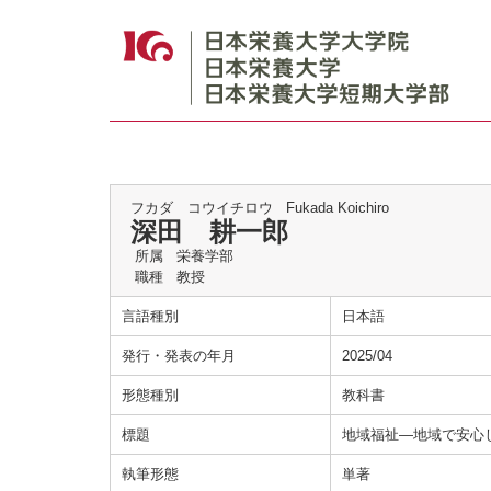
フカダ コウイチロウ
Fukada Koichiro
深田 耕一郎
所属
栄養学部
職種
教授
言語種別
日本語
発行・発表の年月
2025/04
形態種別
教科書
標題
地域福祉―地域で安心
執筆形態
単著