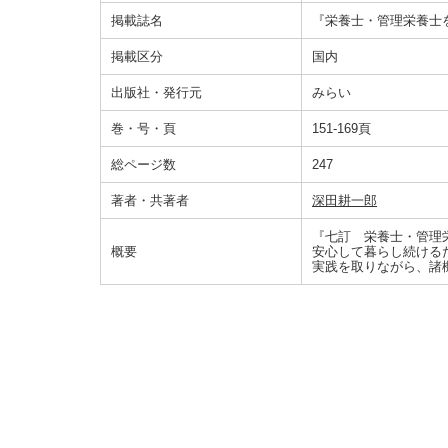
掲載誌名
『栄養士・管理栄養士
掲載区分
国内
出版社・発行元
みらい
巻・号・頁
151-169頁
総ページ数
247
著者・共著者
深田耕一郎
『七訂 栄養士・管理
概要
安心して暮らし続けるた
実践を取りながら、諸