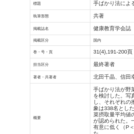
手ばかり法によ
標題
共著
執筆形態
健康教育学会誌
掲載誌名
掲載区分
国内
31(4),191-200頁
巻・号・頁
最終著者
担当区分
北田千晶、信田
著者・共著者
手ばかり法が野
を検討した。写
し、それぞれの
象は338名とし
菜摂取量平均値の
概要
が認められた。
有意に低く（P＜
た。