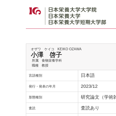
オザワ ケイコ
KEIKO OZAWA
小澤 啓子
所属
食物栄養学科
職種
教授
日本語
言語種別
2023/12
発行・発表の年月
研究論文（学術
形態種別
査読あり
査読