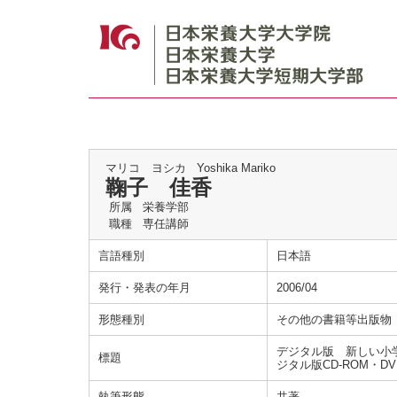
マリコ ヨシカ
Yoshika Mariko
鞠子 佳香
所属
栄養学部
職種
専任講師
言語種別
日本語
発行・発表の年月
2006/04
形態種別
その他の書籍等出版物
デジタル版 新しい小
標題
ジタル版CD-ROM・D
執筆形態
共著