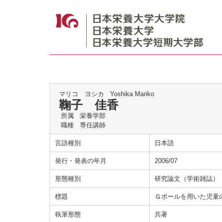
マリコ ヨシカ
Yoshika Mariko
鞠子 佳香
所属
栄養学部
職種
専任講師
言語種別
日本語
発行・発表の年月
2006/07
形態種別
研究論文（学術雑誌）
標題
Ｇボールを用いた児童
執筆形態
共著