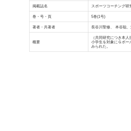
掲載誌名
スポーツコーチング研
巻・号・頁
5巻(1号)
著者・共著者
長谷川聖修、 本谷聡
（共同研究につき本人
概要
小学生を対象にＧボー
みられた。