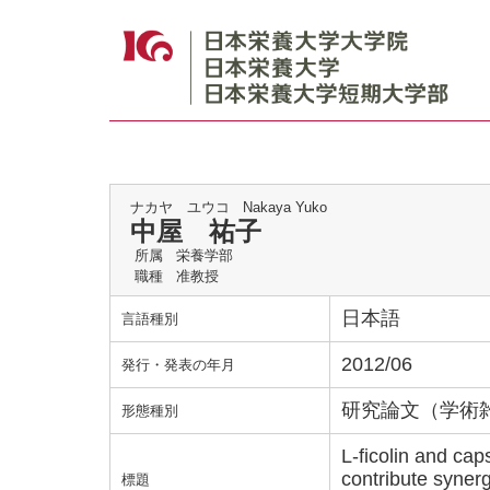
ナカヤ ユウコ
Nakaya Yuko
中屋 祐子
所属
栄養学部
職種
准教授
日本語
言語種別
2012/06
発行・発表の年月
研究論文（学術
形態種別
L-ficolin and cap
contribute synerg
標題