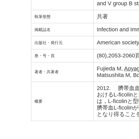
and V group B st
共著
執筆形態
Infection and Im
掲載誌名
American society
出版社・発行元
(80),2053-2060
巻・号・頁
Fujieda M,
Aoyag
著者・共著者
Matsushita M, B
2012. 臍帯
おけるL-fico
は，L-ficol
概要
臍帯血L-fico
となり得ること