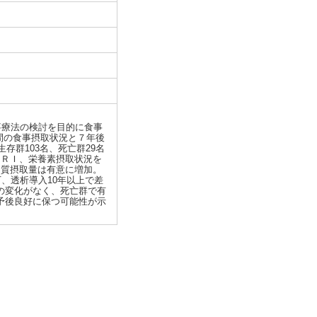
事療法の検討を目的に食事
年間の食事摂取状況と７年後
存群103名、死亡群29名
ＮＲＩ、栄養素摂取状況を
く質摂取量は有意に増加。
、透析導入10年以上で差
の変化がなく、死亡群で有
予後良好に保つ可能性が示