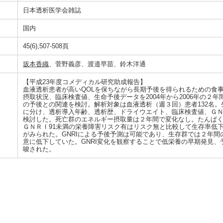
日本透析医学会雑誌
国内
45(6),507-508頁
坂本香織
、菅野義彦、渡邉早苗、鈴木洋通
【平成23年度コメディカル研究助成報告】
血液透析患者が高いQOLを保ちながら長期予後を得られるための食
摂取状況、臨床検査値、生命予後データを2004年から2006年の２
の予後との関連を検討。解析対象は血液透析（週３回）患者132名。生
に分け、透析導入年齢、透析歴、ドライウエイト、臨床検査値、Ｇ
検討した。死亡群のエネルギー摂取量は２年間で変化なし。たんぱ
ＧＮＲＩ91未満の栄養障害リスク有はリスク無と比較して生存率低下
がみられた。GNRIによる予後予測は可能であり、生存群では２年間
意に低下していた。GNRI変化を観察することで低栄養の早期発見、
唆された。