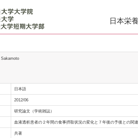
日本栄養
i Sakamoto
日本語
2012/06
研究論文（学術雑誌）
血液透析患者の２年間の食事摂取状況の変化と７年後の予後との関
共著