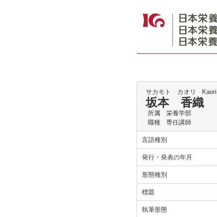
サカモト カオリ
Kaor
坂本 香織
所属
栄養学部
職種
専任講師
言語種別
発行・発表の年月
形態種別
標題
執筆形態