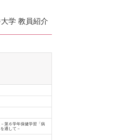
大学 教員紹介
夫－第６学年保健学習「病
導を通して－