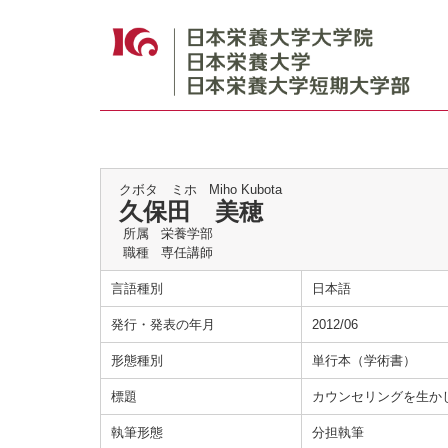
クボタ ミホ
Miho Kubota
久保田 美穂
所属
栄養学部
職種
専任講師
言語種別
日本語
発行・発表の年月
2012/06
形態種別
単行本（学術書）
標題
カウンセリングを生か
執筆形態
分担執筆