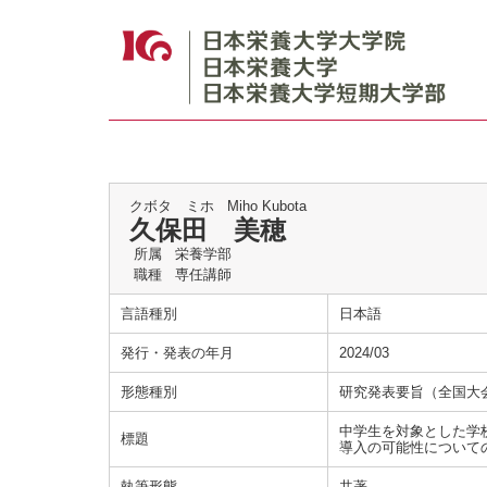
クボタ ミホ
Miho Kubota
久保田 美穂
所属
栄養学部
職種
専任講師
言語種別
日本語
発行・発表の年月
2024/03
形態種別
研究発表要旨（全国大
中学生を対象とした学校
標題
導入の可能性について
執筆形態
共著