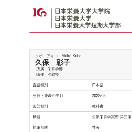
クボ アキコ
Akiko Kubo
久保 彰子
所属
栄養学部
職種
准教授
言語種別
日本語
発行・発表の年月
2022/03
形態種別
教科書
標題
公衆栄養学実習 第三
執筆形態
共著