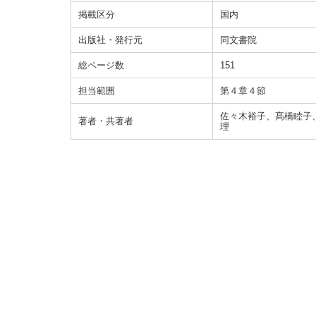
掲載区分
国内
出版社・発行元
同文書院
総ページ数
151
担当範囲
第４章４節
佐々木裕子、髙橋睦子
著者・共著者
理