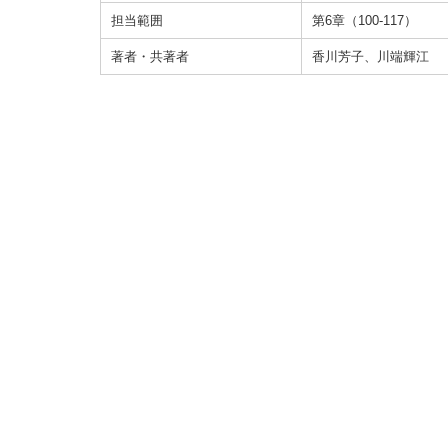
担当範囲
第6章（100-117）
著者・共著者
香川芳子、川端輝江