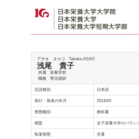
アサオ タカコ
Takako,ASAO
浅尾 貴子
所属
栄養学部
職種
専任講師
言語種別
日本語
発行・発表の年月
2014/03
形態種別
教科書
標題
女子栄養大学のバラン
執筆形態
共著