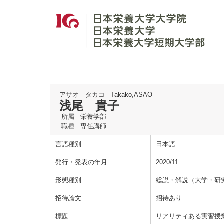
アサオ タカコ
Takako,ASAO
浅尾 貴子
所属
栄養学部
職種
専任講師
言語種別
日本語
発行・発表の年月
2020/11
形態種別
総説・解説（大学・研
招待論文
招待あり
標題
リアリティある実習授