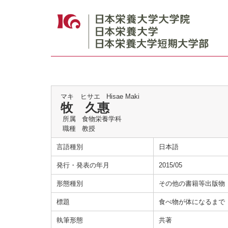
マキ ヒサエ
Hisae Maki
牧 久惠
所属
食物栄養学科
職種
教授
言語種別
日本語
発行・発表の年月
2015/05
形態種別
その他の書籍等出版物
標題
食べ物が体になるまで
執筆形態
共著