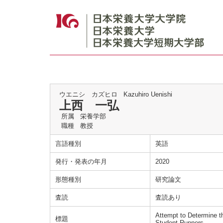
ウエニシ カズヒロ
Kazuhiro Uenishi
上西 一弘
所属
栄養学部
職種
教授
言語種別
英語
発行・発表の年月
2020
形態種別
研究論文
査読
査読あり
Attempt to Determine th
標題
Student Runners