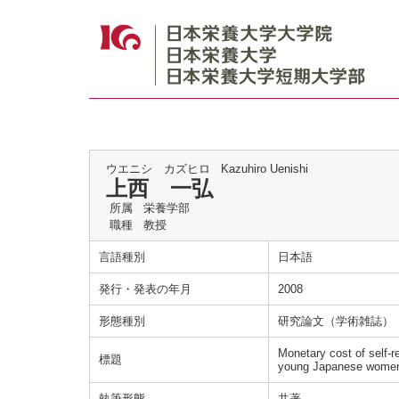
ウエニシ カズヒロ
Kazuhiro Uenishi
上西 一弘
所属
栄養学部
職種
教授
言語種別
日本語
発行・発表の年月
2008
形態種別
研究論文（学術雑誌）
Monetary cost of self-re
標題
young Japanese wome
執筆形態
共著