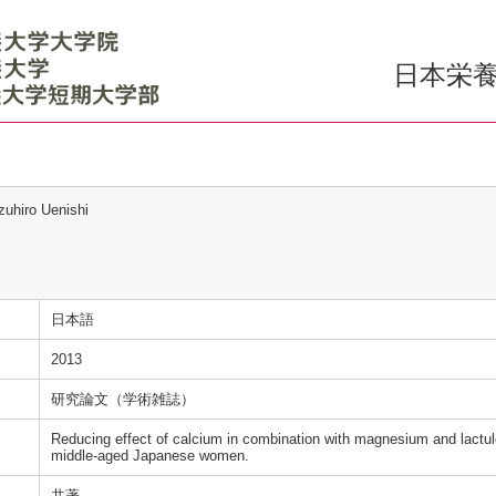
日本栄養
zuhiro Uenishi
日本語
2013
研究論文（学術雑誌）
Reducing effect of calcium in combination with magnesium and lactu
middle-aged Japanese women.
共著