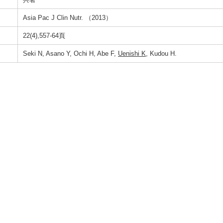
Asia Pac J Clin Nutr. （2013）
22(4),557-64頁
Seki N, Asano Y, Ochi H, Abe F,
Uenishi K
, Kudou H.