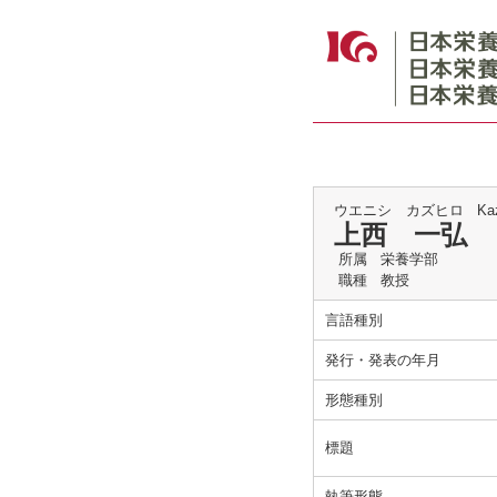
ウエニシ カズヒロ
Ka
上西 一弘
所属
栄養学部
職種
教授
言語種別
発行・発表の年月
形態種別
標題
執筆形態