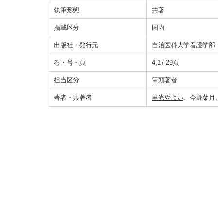
執筆形態
共著
掲載区分
国内
出版社・発行元
自治医科大学看護学部
巻・号・頁
4,17-29頁
担当区分
筆頭著者
著者・共著者
里光やよい
、今野葉月