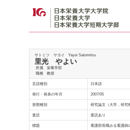
サトミツ ヤヨイ
Yayoi Satomitsu
里光 やよい
所属
栄養学部
職種
教授
言語種別
日本語
発行・発表の年月
2007/05
形態種別
研究論文（大学，研究
査読
査読あり
標題
看護部長職みる看護師