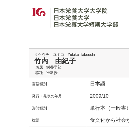
タケウチ ユキコ
Yukiko Takeuchi
竹内 由紀子
所属
栄養学部
職種
准教授
日本語
言語種別
2009/10
発行・発表の年月
単行本（一般書
形態種別
食文化から社会
標題