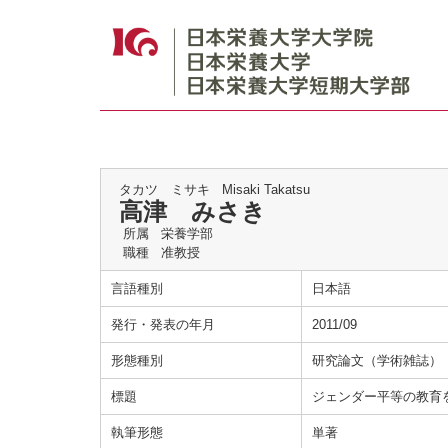
タカツ ミサキ
Misaki Takatsu
高津 みさき
所属
栄養学部
職種
准教授
言語種別
日本語
発行・発表の年月
2011/09
形態種別
研究論文（学術雑誌）
標題
ジェンダー平等の教育
執筆形態
単著