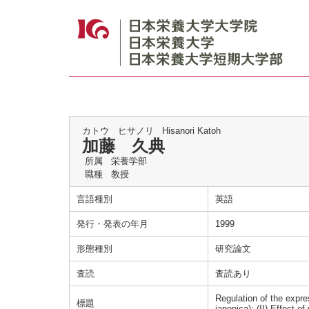
カトウ ヒサノリ
Hisanori Katoh
加藤 久典
所属
栄養学部
職種
教授
言語種別
英語
発行・発表の年月
1999
形態種別
研究論文
査読
査読あり
Regulation of the expre
標題
japonica): (II) Effect of