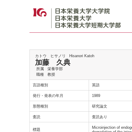
カトウ ヒサノリ
Hisanori Katoh
加藤 久典
所属
栄養学部
職種
教授
言語種別
英語
発行・発表の年月
1989
形態種別
研究論文
査読
査読あり
Microinjection of endog
標題
degradation of the injec