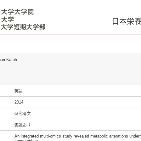
日本栄養
ori Katoh
英語
2014
研究論文
査読あり
An integrated multi-omics study revealed metabolic alterations underly
consumption.