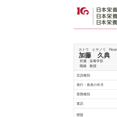
カトウ ヒサノリ
Hisan
加藤 久典
所属
栄養学部
職種
教授
言語種別
発行・発表の年月
形態種別
査読
標題