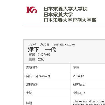
ツシタ カズヨ
Tsushita Kazuyo
津下 一代
所属
栄養学部
職種
教授
言語種別
英語
発行・発表の年月
2024/12
形態種別
研究論文
査読
査読あり
The Association of Di
標題
Dwelling Japanese Olde