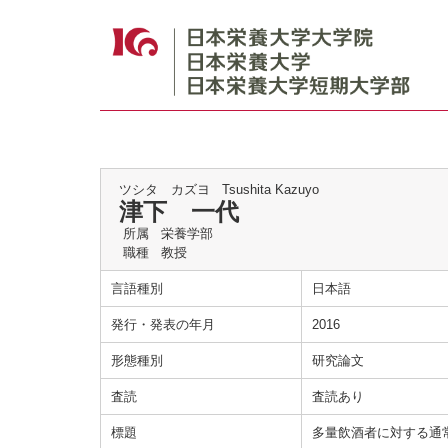
ツシタ カズヨ
Tsushita Kazuyo
津下 一代
所属
栄養学部
職種
教授
言語種別
日本語
発行・発表の年月
2016
形態種別
研究論文
査読
査読あり
標題
多量飲酒者に対する通常