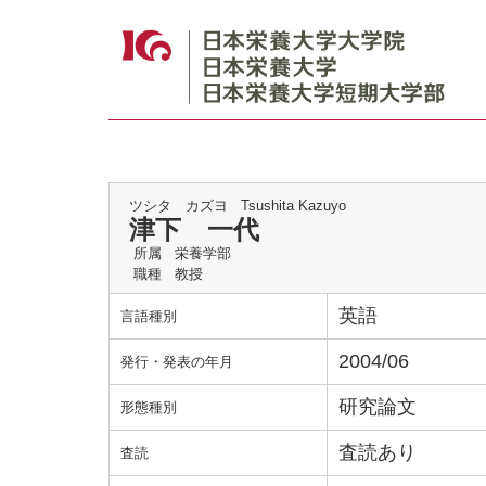
ツシタ カズヨ
Tsushita Kazuyo
津下 一代
所属
栄養学部
職種
教授
英語
言語種別
2004/06
発行・発表の年月
研究論文
形態種別
査読あり
査読