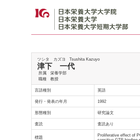
ツシタ カズヨ
Tsushita Kazuyo
津下 一代
所属
栄養学部
職種
教授
言語種別
英語
発行・発表の年月
1992
形態種別
研究論文
査読
査読あり
Proliferative effect of 
標題
sensitive GTP-binding