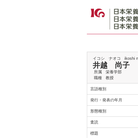
イコシ ナオコ
ikoshi 
井越 尚子
所属
栄養学部
職種
教授
言語種別
発行・発表の年月
形態種別
査読
標題