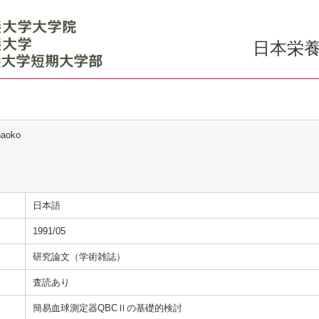
日本栄養
naoko
日本語
1991/05
研究論文（学術雑誌）
査読あり
簡易血球測定器QBCⅡの基礎的検討