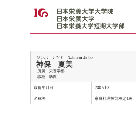
ジンボ ナツミ
Natsumi Jinbo
神保 夏美
所属
栄養学部
職種
助教
取得年月日
2007/10
名称等
家庭料理技能検定1級