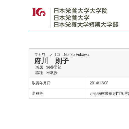
フカワ ノリコ
Noriko Fukawa
府川 則子
所属
栄養学部
職種
准教授
取得年月日
2014/12/08
名称等
がん病態栄養専門管理栄養