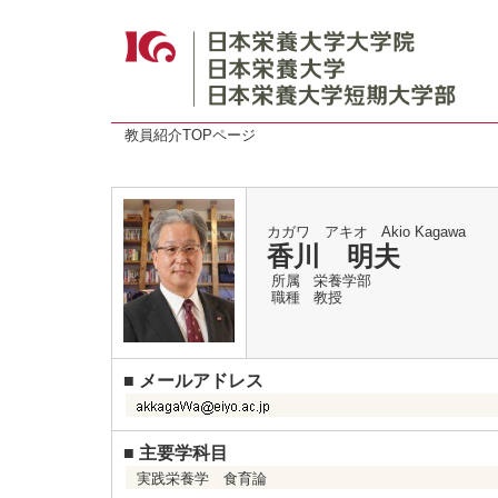
教員紹介TOPページ
カガワ アキオ
Akio Kagawa
香川 明夫
所属
栄養学部
職種
教授
■
メールアドレス
■
主要学科目
実践栄養学 食育論