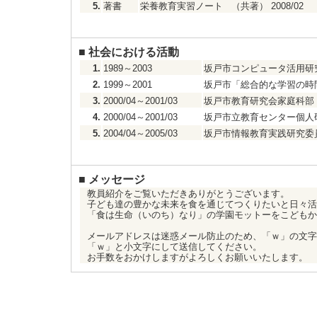
5.
著書
栄養教育実習ノート （共著） 2008/02
■
社会における活動
1.
1989～2003
坂戸市コンピュータ活用研
2.
1999～2001
坂戸市「総合的な学習の時
3.
2000/04～2001/03
坂戸市教育研究会家庭科部
4.
2000/04～2001/03
坂戸市立教育センター個人
5.
2004/04～2005/03
坂戸市情報教育実践研究委
■
メッセージ
教員紹介をご覧いただきありがとうございます。
子ども達の豊かな未来を食を通じてつくりたいと日々活
「食は生命（いのち）なり」の学園モットーをこどもか
メールアドレスは迷惑メール防止のため、「ｗ」の文字
「ｗ」と小文字にして送信してください。
お手数をおかけしますがよろしくお願いいたします。