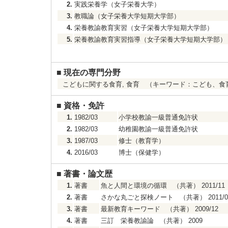
2.
実践栄養学（女子栄養大学）
3.
教職論（女子栄養大学短期大学部）
4.
栄養教諭教育実習（女子栄養大学短期大学部）
5.
栄養教諭教育実習指導（女子栄養大学短期大学部）
■
現在の専門分野
こどもに関する食育, 食育 （キーワード：こども、
■
資格・免許
1.
1982/03
小学校教諭一級普通免許状
2.
1982/03
幼稚園教諭一級普通免許状
3.
1987/03
修士（教育学）
4.
2016/03
博士（保健学）
■
著書・論文歴
1.
著書
魚と人間と環境の循環 （共著） 2011/11
2.
著書
さかな丸ごと探検ノート （共著） 2011/0
3.
著書
最新教育キーワード （共著） 2009/12
4.
著書
三訂 栄養教諭論 （共著） 2009