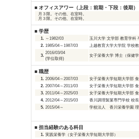
■
オフィスアワー（上段：前期・下段：後期）
月３限。その他、在室時。
月３限。その他、在室時。
■
学歴
1.
～1982/03
玉川大学 文学部 教育学科 
2.
1985/04～1987/03
上越教育大学大学院 学校教
2016/03/04
3.
女子栄養大学 博士（保健
(学位取得)
■
職歴
1.
2006/04～2007/03
女子栄養大学短期大学部 食
2.
2007/04～2011/03
女子栄養大学短期大学部 食
3.
2011/04～2025/03
女子栄養大学短期大学部 食
4.
2012/04～2015/03
香川調理製菓専門学校 校長
5.
2015/04～
学校法人 香川栄養学園 
■
担当経験のある科目
1.
実践栄養学（女子栄養大学短期大学部）