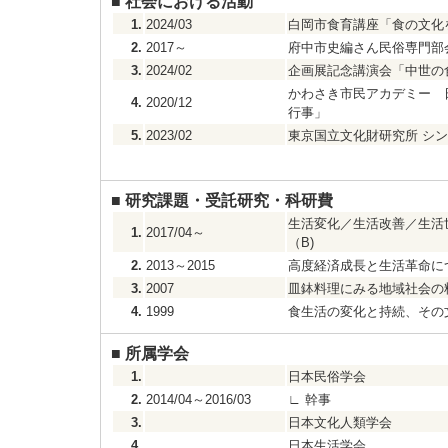
■
社会における活動
1.
2024/03
白岡市食育講座「食の文化
2.
2017～
府中市史編さん民俗専門部
3.
2024/02
企画展記念講演会「中世の
かわさき市民アカデミー 
4.
2020/12
行事」
5.
2023/02
東京国立文化財研究所 シ
■
研究課題・受託研究・科研費
生活変化／生活改善／生活
1.
2017/04～
（B)
2.
2013～2015
高度経済成長と生活革命に
3.
2007
皿鉢料理にみる地域社会の
4.
1999
食生活の変化と持続、その
■
所属学会
1.
日本民俗学会
2.
2014/04～2016/03
∟
幹事
3.
日本文化人類学会
4.
日本生活学会