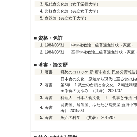
3.
現代食文化論（女子栄養大学）
4.
比較食文化論（共立女子大学）
5.
食器論（共立女子大学）
■
資格・免許
1.
1984/03/31
中学校教諭一級普通免許状（家庭）
2.
1984/03/31
高等学校教諭二級普通免許状（家庭
■
著書・論文歴
1.
著書
郷愁のコロッケ 新 府中市史 民俗分野報告書
日本食の文化 原始から現代に至る食のあ
2.
著書
第3章 1.武士の台頭と食文化 2.精進
至る食のあゆみ （共著） 2021/07
3.
著書
料理人 日本の食文化 １ 食事と作法 日本
蕎麦屋、居酒屋、ふたたび蕎麦屋 新府中市史
4.
著書
著） 2018/03
5.
著書
魚介の科学 （共著） 2015/07