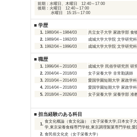
前期：水曜日、木曜日 12:40～17:00
後期：火曜日 12:40～17:00
水曜日 15:15～17:00
■
学歴
1.
1980/04～1984/03
共立女子大学 家政学部 食
2.
1989/04～1992/03
成城大学大学院 文学研究科
3.
1992/04～1996/03
成城大学大学院 文学研究科
■
職歴
1.
1996/04～2010/03
成城大学 民俗学研究所 研
2.
2004/04～2018/03
女子栄養大学 非常勤講師
3.
2010/04～2014/03
愛国学園短期大学 家政学科
4.
2014/04～2018/03
愛国学園短期大学 家政学科
5.
2018/04～2026/03
女子栄養大学 栄養学部 准
■
担当経験のある科目
食文化概論（食文化論）（女子栄養大学,日本女子大
1.
学,東京栄養食糧専門学校,東京調理製菓専門学校,
2.
食民俗文化史（女子栄養大学）