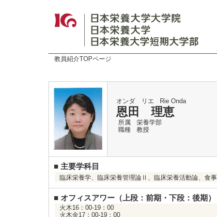
教員紹介TOPページ
オンダ リエ
Rie Onda
恩田 理恵
所属
栄養学部
職種
教授
■
主要学科目
臨床栄養学、臨床栄養管理論Ⅱ、臨床栄養活動論、食事
■
オフィスアワー（上段：前期・下段：後期）
火木16：00-19：00
火木金17：00-19：00