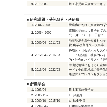
5.
2011/08～
埼玉小児糖尿病サマーキャ
■
研究課題・受託研究・科研費
1.
2004～2006
看護職における妊産婦の栄
連鎖的参画による子育ての
2.
2005～2009
究 （キーワード：子育て
地産地消型農作物食材セッ
3.
2009/04～2011/03
験 農業改良普及支援事業
経済的・社会的ハイリスク
4.
2012/04～2016/03
ード：経済的・社会的ハイリスク
的・社会的ハイリスク / 妊
中山間地域における妊産婦の
5.
2016/04～2022/03
ード：中山間地域 / 母子保健 
康教育 / プレコンセプション
■
所属学会
1.
1993/04～
日本栄養改善学会
2.
2006/11～
∟
評議員
3.
2009/10～2015/10
∟
編集委員
4.
1994/04～
日本臨床栄養学会