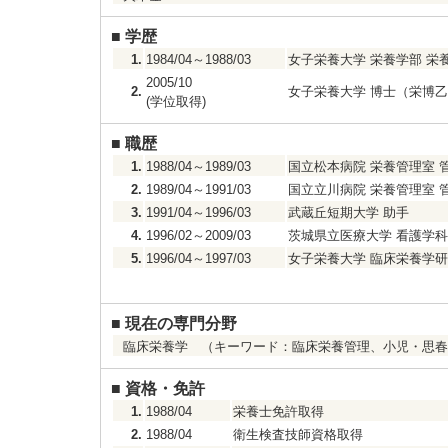
■
学歴
1.
1984/04～1988/03
女子栄養大学 栄養学部 栄
2005/10
2.
女子栄養大学 博士（栄博乙
(学位取得)
■
職歴
1.
1988/04～1989/03
国立松本病院 栄養管理室 
2.
1989/04～1991/03
国立立川病院 栄養管理室 
3.
1991/04～1996/03
武蔵丘短期大学 助手
4.
1996/02～2009/03
茨城県立医療大学 看護学科
5.
1996/04～1997/03
女子栄養大学 臨床栄養学研
■
現在の専門分野
臨床栄養学 （キーワード：臨床栄養管理、小児・思春
■
資格・免許
1.
1988/04
栄養士免許取得
2.
1988/04
衛生検査技師資格取得