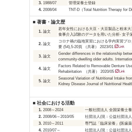
3.
1988/07
管理栄養士登録
4.
2008/04
TNT-D（Total Nutrition Therapy f
■
著書・論文歴
若年女性における大豆・大豆製品と粉末大豆
1.
論文
食事介入試験のデータを用いた分析‐ 女子栄養大学紀
コロナ禍の臨地実習における学内実習プロ
2.
論文
要 (54),5-20頁 （共著） 2023/01
Gender differences in the relationship betw
3.
論文
community-dwelling older adults. Interna
Factors Related to Removable Denture Use 
4.
論文
Rehabiritation （共著） 2020/05
Seasonal Variation of Nutritional Intake fr
5.
論文
Kidney Disease Journal of Nutritional He
■
社会における活動
1.
2008～2024
一般社団法人 全国栄養士
2.
2008/06～2010/05
社団法人(現：公益社団法人
3.
2010～2011
専門誌「臨床栄養」(医歯薬
4.
2010/07～
社団法人(現：公益社団法