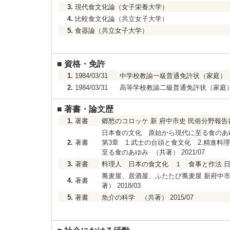
3.
現代食文化論（女子栄養大学）
4.
比較食文化論（共立女子大学）
5.
食器論（共立女子大学）
■
資格・免許
1.
1984/03/31
中学校教諭一級普通免許状（家庭）
2.
1984/03/31
高等学校教諭二級普通免許状（家庭
■
著書・論文歴
1.
著書
郷愁のコロッケ 新 府中市史 民俗分野報告書
日本食の文化 原始から現代に至る食のあ
2.
著書
第3章 1.武士の台頭と食文化 2.精進
至る食のあゆみ （共著） 2021/07
3.
著書
料理人 日本の食文化 １ 食事と作法 日本
蕎麦屋、居酒屋、ふたたび蕎麦屋 新府中市史
4.
著書
著） 2018/03
5.
著書
魚介の科学 （共著） 2015/07