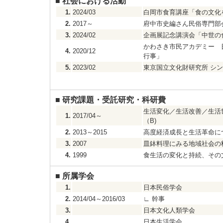
■
社会における活動
1.
2024/03
白岡市食育講座「食の文化
2.
2017～
府中市史編さん民俗専門部
3.
2024/02
企画展記念講演会「中世の
かわさき市民アカデミー 
4.
2020/12
行事」
5.
2023/02
東京国立文化財研究所 シ
■
研究課題・受託研究・科研費
生活変化／生活改善／生活
1.
2017/04～
（B)
2.
2013～2015
高度経済成長と生活革命に
3.
2007
皿鉢料理にみる地域社会の
4.
1999
食生活の変化と持続、その
■
所属学会
1.
日本民俗学会
2.
2014/04～2016/03
∟
幹事
3.
日本文化人類学会
4.
日本生活学会