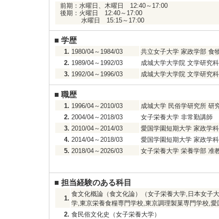
前期：水曜日、木曜日 12:40～17:00
後期：火曜日 12:40～17:00
水曜日 15:15～17:00
■
学歴
1.
1980/04～1984/03
共立女子大学 家政学部 食
2.
1989/04～1992/03
成城大学大学院 文学研究科
3.
1992/04～1996/03
成城大学大学院 文学研究科
■
職歴
1.
1996/04～2010/03
成城大学 民俗学研究所 研
2.
2004/04～2018/03
女子栄養大学 非常勤講師
3.
2010/04～2014/03
愛国学園短期大学 家政学科
4.
2014/04～2018/03
愛国学園短期大学 家政学科
5.
2018/04～2026/03
女子栄養大学 栄養学部 准
■
担当経験のある科目
食文化概論（食文化論）（女子栄養大学,日本女子大
1.
学,東京栄養食糧専門学校,東京調理製菓専門学校,
2.
食民俗文化史（女子栄養大学）