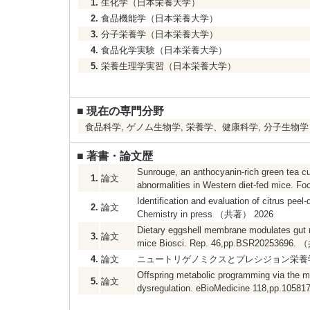
1.
生化学（日本栄養大学）
2.
食品機能学（日本栄養大学）
3.
分子栄養学（日本栄養大学）
4.
食品化学実験（日本栄養大学）
5.
栄養生理学実習（日本栄養大学）
■
現在の専門分野
食品科学, ゲノム生物学, 栄養学、健康科学, 分子生物
■
著書・論文歴
Sunrouge, an anthocyanin-rich green tea cul
1.
論文
abnormalities in Western diet-fed mice. 
Identification and evaluation of citrus pee
2.
論文
Chemistry in press （共著） 2026
Dietary eggshell membrane modulates gut 
3.
論文
mice Biosci. Rep. 46,pp.BSR20253696.
4.
論文
ニュートリゲノミクスとプレシジョン栄養学の展望 
Offspring metabolic programming via the mat
5.
論文
dysregulation. eBioMedicine 118,pp.10