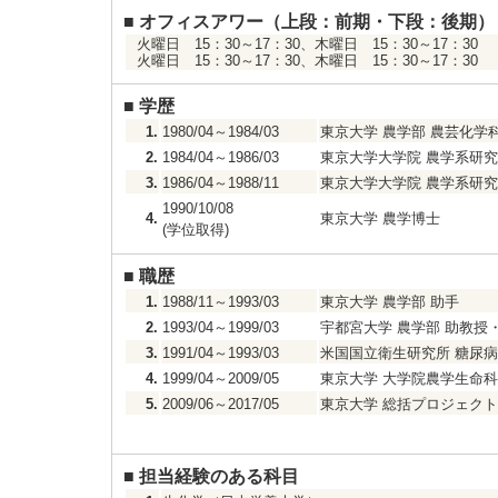
■
オフィスアワー（上段：前期・下段：後期）
火曜日 15：30～17：30、木曜日 15：30～17：30
火曜日 15：30～17：30、木曜日 15：30～17：30
■
学歴
1.
1980/04～1984/03
東京大学 農学部 農芸化学科
2.
1984/04～1986/03
東京大学大学院 農学系研究
3.
1986/04～1988/11
東京大学大学院 農学系研究
1990/10/08
4.
東京大学 農学博士
(学位取得)
■
職歴
1.
1988/11～1993/03
東京大学 農学部 助手
2.
1993/04～1999/03
宇都宮大学 農学部 助教授
3.
1991/04～1993/03
米国国立衛生研究所 糖尿病
4.
1999/04～2009/05
東京大学 大学院農学生命科
5.
2009/06～2017/05
東京大学 総括プロジェクト
■
担当経験のある科目