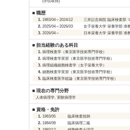
(学位取得)
■
職歴
1.
1983/04～2024/12
三井記念病院 臨床検査部 
2.
2025/04～2026/03
女子栄養大学 栄養学部 准
3.
2026/04～
日本栄養大学 栄養学部 准
■
担当経験のある科目
1.
病理検査学（東京医学技術専門学校）
2.
病理検査学実習（東京医学技術専門学校）
3.
病理組織細胞検査学（女子栄養大学）
4.
細胞検査学実習（東京医学技術専門学校）
5.
臨床検査医学総論（東京医学技術専門学校）
■
現在の専門分野
人体病理学, 実験病理学
■
資格・免許
1.
1983/05
臨床検査技師
2.
1984/08
臨床病理二級
3.
1992/12
細胞検査士認定