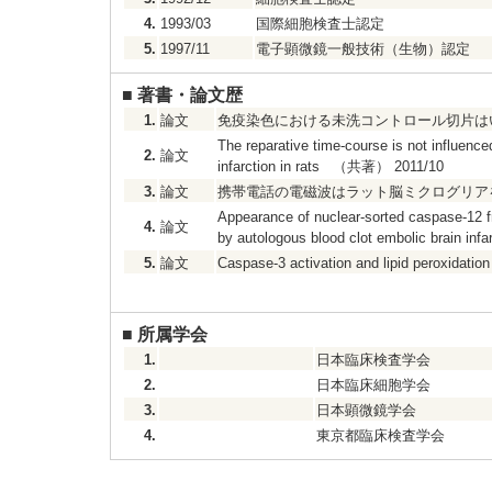
4.
1993/03
国際細胞検査士認定
5.
1997/11
電子顕微鏡一般技術（生物）認定
■
著書・論文歴
1.
論文
免疫染色における未洗コントロール切片はいつ
The reparative time-course is not influence
2.
論文
infarction in rats （共著） 2011/10
3.
論文
携帯電話の電磁波はラット脳ミクログリアを活
Appearance of nuclear-sorted caspase-12 f
4.
論文
by autologous blood clot embolic brain 
5.
論文
Caspase-3 activation and lipid peroxidati
■
所属学会
1.
日本臨床検査学会
2.
日本臨床細胞学会
3.
日本顕微鏡学会
4.
東京都臨床検査学会