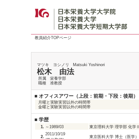
教員紹介TOPページ
マツキ ヨシノリ
Matsuki Yoshinori
松木 由法
所属
栄養学部
職種
准教授
■
オフィスアワー（上段：前期・下段：後期）
月曜と実験実習以外の時間帯
金曜と実験実習以外の時間帯
■
学歴
1.
～1989/03
東京理科大学 理学部 化学Ⅱ
2011/10/19
2.
東京医科大学 博士（医学）