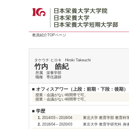
教員紹介TOPページ
タケウチ ヒロキ
Hiroki Takeuchi
竹内 皓紀
所属
栄養学部
職種
専任講師
■
オフィスアワー（上段：前期・下段：後期）
授業・会議がない時間帯で可。
授業・会議がない時間帯で可。
■
学歴
1.
2014/03～2018/04
東北大学 教育学部 教育科
2.
2018/04～2020/03
東京大学 教育学研究科 身