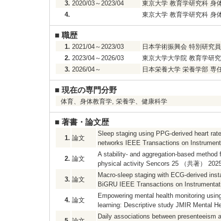
3.
2020/03～2023/04
東京大学 教育学研究科 身
4.
東京大学 教育学研究科 身
■
職歴
1.
2021/04～2023/03
日本学術振興会 特別研究員
2.
2023/04～2026/03
東京大学大学院 教育学研究
3.
2026/04～
日本栄養大学 栄養学部 専
■
現在の専門分野
体育、身体教育学, 栄養学、健康科学
■
著書・論文歴
Sleep staging using PPG-derived heart rate
1.
論文
networks IEEE Transactions on Instrum
A stability- and aggregation-based method 
2.
論文
physical activity Sencors 25 （共著） 202
Macro-sleep staging with ECG-derived insta
3.
論文
BiGRU IEEE Transactions on Instrument
Empowering mental health monitoring using
4.
論文
learning: Descriptive study JMIR Mental
Daily associations between presenteeism an
5.
論文